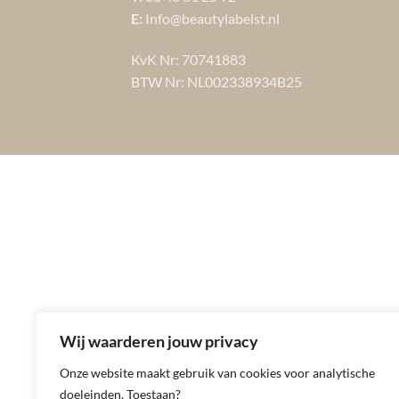
E:
Info@beautylabelst.nl
KvK Nr: 70741883
BTW Nr: NL002338934B25
Wij waarderen jouw privacy
Onze website maakt gebruik van cookies voor analytische
doeleinden. Toestaan?